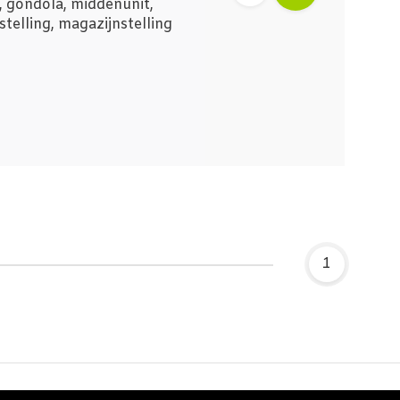
, gondola, middenunit,
stelling, magazijnstelling
1