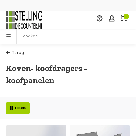
0
Terug
Koven- koofdragers -
koofpanelen
Filters