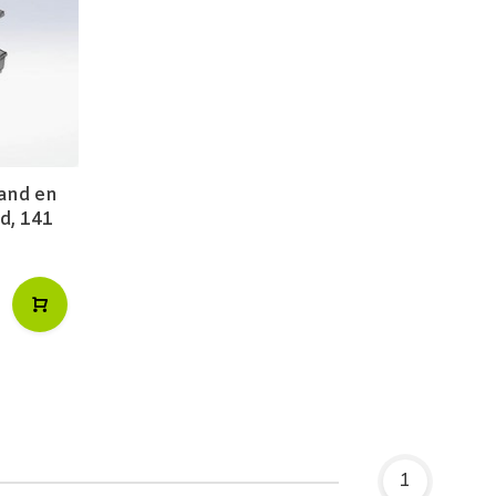
wand en
d, 141
1