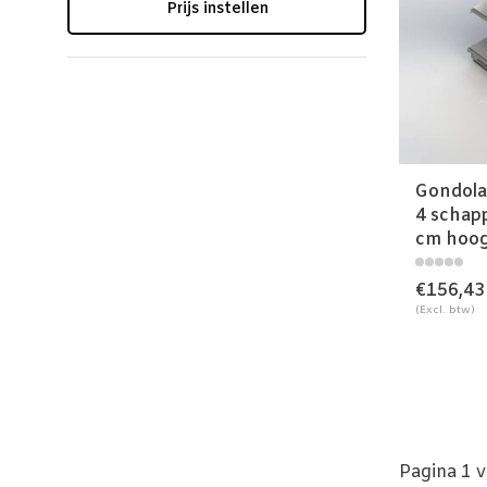
Prijs instellen
Gondola
4 schap
cm hoo
€156,43
(Excl. btw)
Pagina 1 v