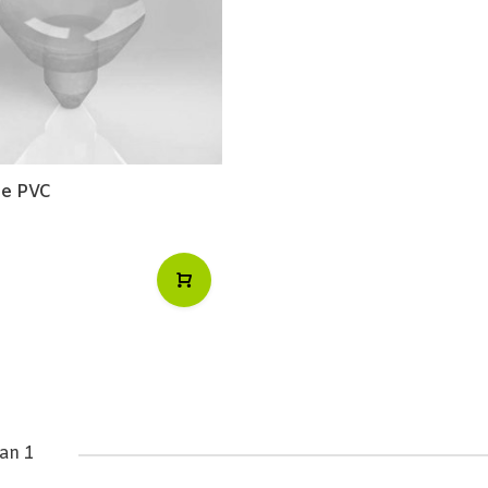
je PVC
an 1