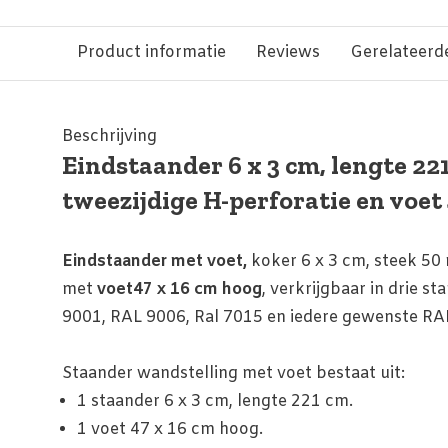
Product informatie
Reviews
Gerelateerd
Beschrijving
Eindstaander 6 x 3 cm, lengte 22
tweezijdige H-perforatie en voet
Eindstaander met voet,
koker 6 x 3 cm, steek 5
met
vo
et
47 x 16 cm hoog
, verkrijgbaar in drie s
9001, RAL 9006, Ral 7015 en iedere gewenste RA
Staander wandstelling met voet bestaat uit:
1 staander 6 x 3 cm, lengte 221 cm.
1 voet 47 x 16 cm hoog.