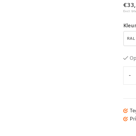
€33
Excl. bt
Kleu
Op
-
Te
Pr