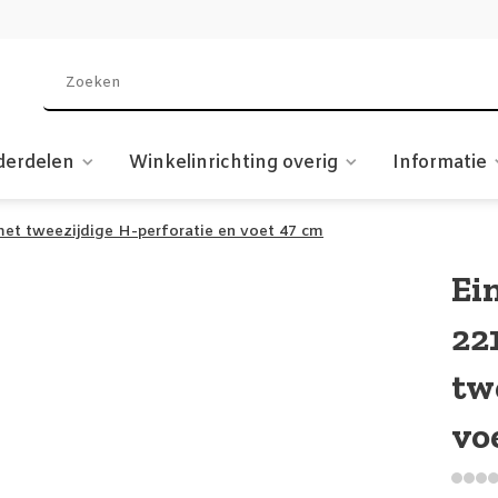
derdelen
Winkelinrichting overig
Informatie
met tweezijdige H-perforatie en voet 47 cm
Ei
22
tw
vo