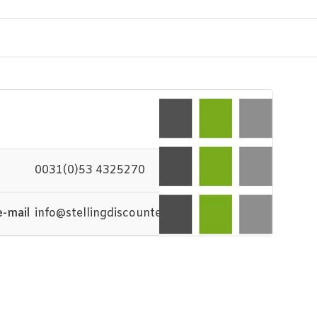
0031(0)53 4325270
e-mail
info@stellingdiscounter.nl