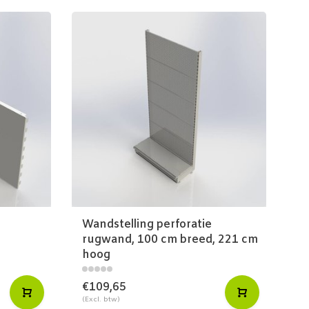
Wandstelling perforatie
Wa
rugwand, 100 cm breed, 221 cm
b
hoog
€109,65
€
(Excl. btw)
(Ex