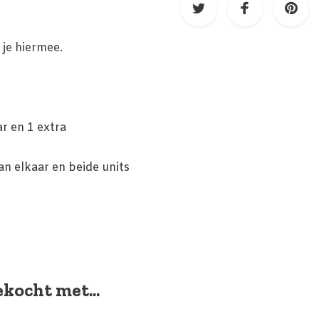
g je hiermee.
ar en 1 extra
aan elkaar en beide units
kocht met...