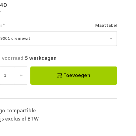
,40
w
r:
*
Maattabel
 voorraad
5 werkdagen
+
Toevoegen
go compartible
ijs exclusief BTW