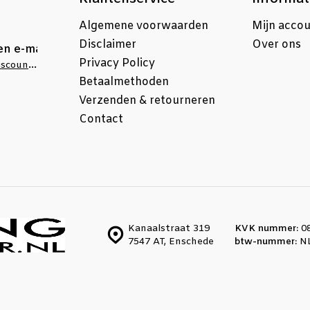
Algemene voorwaarden
Mijn acco
Disclaimer
Over ons
en e-mail
Privacy Policy
info@stellingdiscounter.nl
Betaalmethoden
Verzenden & retourneren
Contact
Kanaalstraat 319
KVK nummer:
08
7547 AT, Enschede
btw-nummer:
NL