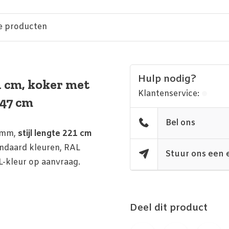
e producten
Hulp nodig?
1 cm, koker met
Klantenservice:
 47 cm
Bel ons
0 mm,
stijl lengte 221 cm
tandaard kleuren, RAL
Stuur ons een 
L-kleur op aanvraag.
Deel dit product