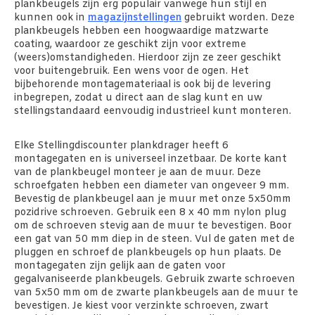
plankbeugels zijn erg populair vanwege hun stijl en
kunnen ook in
magazijnstellingen
gebruikt worden. Deze
plankbeugels hebben een hoogwaardige matzwarte
coating, waardoor ze geschikt zijn voor extreme
(weers)omstandigheden. Hierdoor zijn ze zeer geschikt
voor buitengebruik. Een wens voor de ogen. Het
bijbehorende montagemateriaal is ook bij de levering
inbegrepen, zodat u direct aan de slag kunt en uw
stellingstandaard eenvoudig industrieel kunt monteren.
Elke Stellingdiscounter plankdrager heeft 6
montagegaten en is universeel inzetbaar. De korte kant
van de plankbeugel monteer je aan de muur. Deze
schroefgaten hebben een diameter van ongeveer 9 mm.
Bevestig de plankbeugel aan je muur met onze 5x50mm
pozidrive schroeven. Gebruik een 8 x 40 mm nylon plug
om de schroeven stevig aan de muur te bevestigen. Boor
een gat van 50 mm diep in de steen. Vul de gaten met de
pluggen en schroef de plankbeugels op hun plaats. De
montagegaten zijn gelijk aan de gaten voor
gegalvaniseerde plankbeugels. Gebruik zwarte schroeven
van 5x50 mm om de zwarte plankbeugels aan de muur te
bevestigen. Je kiest voor verzinkte schroeven, zwart