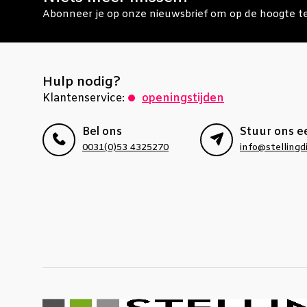
Abonneer je op onze nieuwsbrief om op de hoogte te 
Hulp nodig?
Klantenservice:
openingstijden
Bel ons
Stuur ons e
0031(0)53 4325270